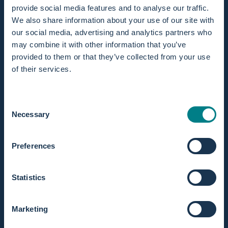
Adatto sia per casa che in ospedale
provide social media features and to analyse our traffic.
Sia a casa che in sempre più ospedali, puoi usufruire di una
We also share information about your use of our site with
vasca da parto
.
our social media, advertising and analytics partners who
Svantaggi del parto in acqua
may combine it with other information that you’ve
Nonostante una
vasca da parto
offra molti vantaggi, ci sono
provided to them or that they’ve collected from your use
anche alcuni svantaggi da considerare:
of their services.
Non sempre possibile
In caso di indicazioni mediche o complicazioni durante il
parto, un parto in acqua potrebbe non essere possibile o
Consent
consigliabile. Il tuo ostetrico o medico può darti indicazioni
Necessary
Selection
in merito.
Organizzazione e preparazione
Preferences
Una
vasca da parto
richiede preparazione: riempirla,
liberare spazio e ripulire. Leggi le istruzioni per un parto a
Statistics
casa e guarda attentamente il video dimostrativo. Controlla
anche
l'uso di una
vasca da parto
.
Non tutti gli ospedali hanno una
vasca da parto
Marketing
disponibile