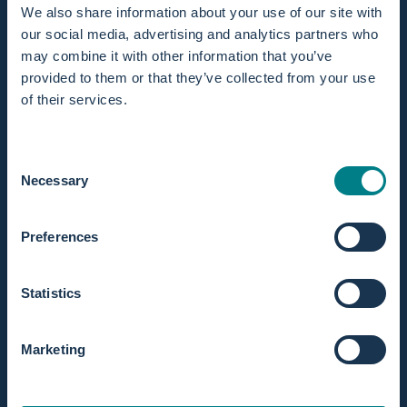
We also share information about your use of our site with
our social media, advertising and analytics partners who
may combine it with other information that you’ve
provided to them or that they’ve collected from your use
of their services.
Consent
Sei incinta e vuoi sapere quali ostetriche nella tua zona
Necessary
Selection
offrono parto in acqua? Scoprilo con il nostro localizzatore
di partner! Sei un'ostetrica e desideri essere elencata nel
nostro localizzatore di partner? Contattaci!
Preferences
Statistics
Marketing
Servizio clienti