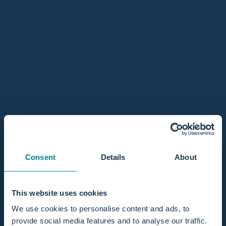
accessori di alta qualità, che le ostetriche possono
acquistare direttamente e proporre alle proprie clienti.
Una collaborazione affidabile e un supporto continuo sono
al centro di Birthpools, così che le ostetriche possano
concentrarsi pienamente sulla migliore assistenza possibile
durante il travaglio e il parto.
Consent
Details
About
This website uses cookies
We use cookies to personalise content and ads, to
provide social media features and to analyse our traffic.