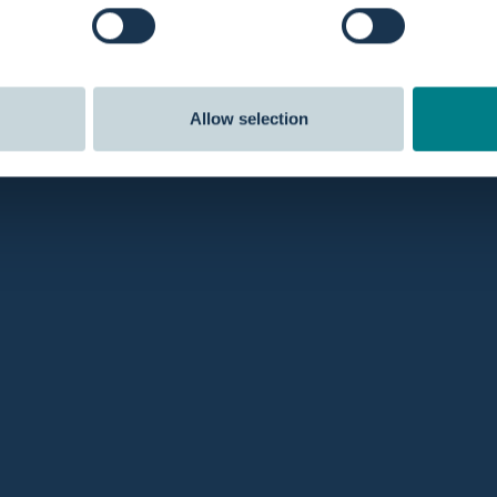
Möchtest du mehr dar
Allow selection
einführen oder optimi
Dann nimm Kontakt mit
einer passenden Lösu
Kontakt mit Guido