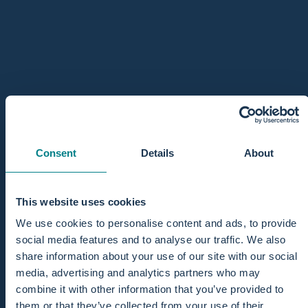
Birthpools ist der exklusive Anbieter von Birth Pool in a Box
in Europa. Unsere zertifizierten Partner arbeiten
ausschließlich mit diesem beliebten Geburtspool und den
speziell darauf abgestimmten Zubehörpaketen.
Nur bei uns, unseren zertifizierten Mietpartnern und den
lokalen Partnern auf dieser Karte finden Sie garantiert
passende und hygienische Original-Produkte wie die
dazugehörigen Einweg-Innenhüllen.
Consent
Details
About
Schauen Sie sich unsere Partnersuche an
This website uses cookies
We use cookies to personalise content and ads, to provide
social media features and to analyse our traffic. We also
share information about your use of our site with our social
media, advertising and analytics partners who may
Möchten Sie auch
combine it with other information that you’ve provided to
them or that they’ve collected from your use of their