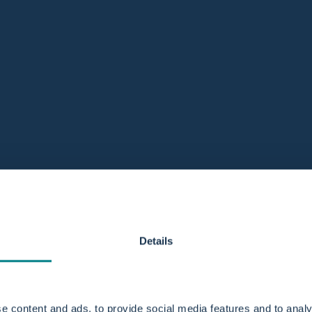
Jahr möglich, Erstattung nur für die zurückgesendeten Pro
t gekaufte Produkte können zurückgegeben werden.
rodukt mit sämtlichem Zubehör, Kabeln und Dokumenten in Or
odukte vom Umtausch ausgeschlossen, wenn sie geöffnet wu
Details
e content and ads, to provide social media features and to analy