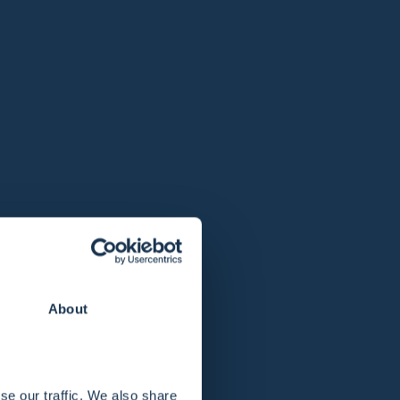
dukte (ohne Versandkosten).
iginalverpackung zurück.
rden:
About
se our traffic. We also share