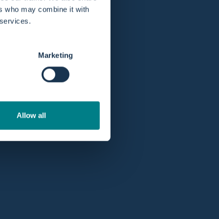
ers who may combine it with
 services.
Marketing
lgt die Gutschrift innerhalb von 5 Werktagen.
Allow all
Professionelles Konto
ei Google mit
5
Profitieren Sie als Fachkraft oder Krankenhaus
von besseren Preisen und Angeboten mit einem