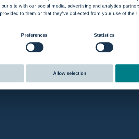
 our site with our social media, advertising and analytics partn
 provided to them or that they’ve collected from your use of their
hnung bei.
Preferences
Statistics
attung sofort eingeleitet. Für Kredit- oder Debitkarten erfo
com
oder telefonisch unter +31 50 751 85 65.
Allow selection
 Versand
Bewertungen
 noch heute vor 20 Uhr und wir
Unsere Kunden bewerten uns b
e Bestellung noch am selben Tag.
von 5 Sternen
.