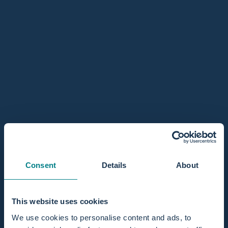
Größe
Größe:
Mini / 1 Person
Mini / 1 Person
Regular / 2 Personen
Auf Lager, versandfertig
Anzahl
In den Warenkorb
Ausverkauft - Benachrichtigen Sie mich, wenn es verfügbar
ist
Consent
Details
About
Aktie
This website uses cookies
Passt gut zu
We use cookies to personalise content and ads, to