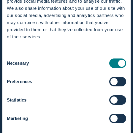
provide social media features and to analyse our traffic.
We also share information about your use of our site with
our social media, advertising and analytics partners who
may combine it with other information that you’ve
provided to them or that they’ve collected from your use
Auf Lager! Versand innerhalb eines Werktages.
of their services.
Verlängertes Rückgaberecht innerhalb von 365 Tagen.
Consent
Necessary
Selection
Preferences
Statistics
Beschreibung
Mit diesem Set hast du alle wichtigen Dinge zur Hand, die du
für eine sichere und hygienische Wassergeburt im Birth Pool
Marketing
in a Box brauchst.
Verfügbar für den Mini-/1-Person- als auch den Regular-/2-