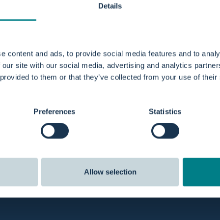
Details
gua a un grifo.
e content and ads, to provide social media features and to analy
 our site with our social media, advertising and analytics partn
ídeo instructivo a continuación sobre cómo conectar la man
 provided to them or that they’ve collected from your use of their
Preferences
Statistics
Allow selection