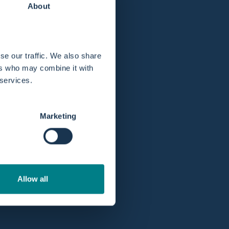
About
se our traffic. We also share
ers who may combine it with
guera de agua.
 services.
Marketing
Allow all