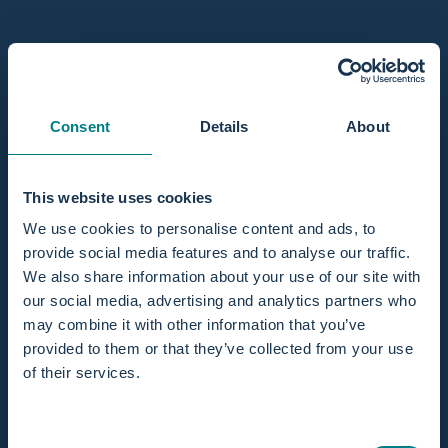
¡Disponible! Listo para enviar
Cantidad
Agregar al carrito
Consent
Details
About
Agotado - Avísame cuando esté disponible
This website uses cookies
Compartir
We use cookies to personalise content and ads, to
provide social media features and to analyse our traffic.
Combina bien con
We also share information about your use of our site with
our social media, advertising and analytics partners who
may combine it with other information that you’ve
provided to them or that they’ve collected from your use
of their services.
¡En stock! Envío en 1 día laborable.
Consent