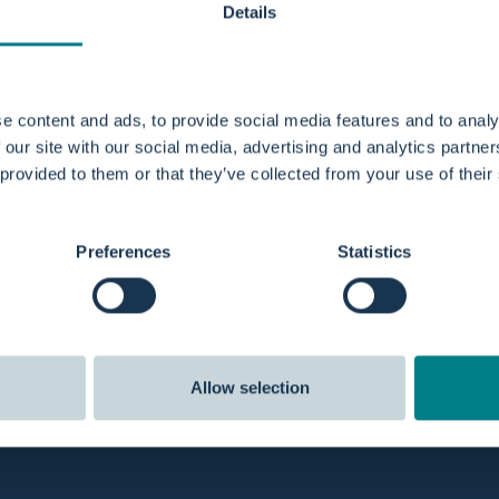
Details
e content and ads, to provide social media features and to analy
 our site with our social media, advertising and analytics partn
 provided to them or that they’ve collected from your use of their
rzending
Beoordelingen
20:00 uur, dezelfde dag
verzonden
Onze klanten geven ons een b
van de 5 sterren
op Google.
Preferences
Statistics
Allow selection
Blijf op de ho