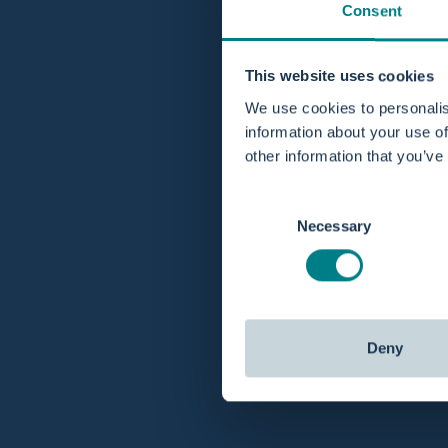
Consent
This website uses cookies
We use cookies to personalis
information about your use of
other information that you’ve
Klantenservice
Snelle ve
Je kan via chat, e-mail of telefoon
contact
met
Besteld vóór 
Consent
ons opnemen en jouw vragen beantwoord
Necessary
Selection
krijgen.
Deny
Over Birthpools
Klantenservice
Use Cases