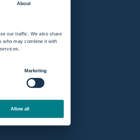
About
se our traffic. We also share
ers who may combine it with
 services.
Professioneel account
eoordeling van
5
Profiteer als professional of ziekenhuis van
betere prijzen en aanbiedingen met een
zakelijke
Marketing
account
.
Allow all
ogte met onze maandelijkse