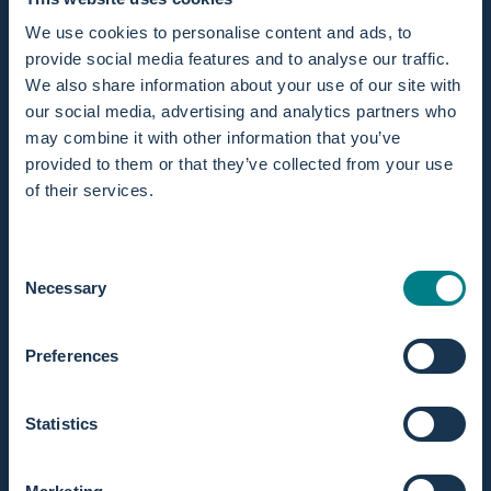
We use cookies to personalise content and ads, to
Verlengde retourtermijn van 365 dagen.
provide social media features and to analyse our traffic.
We also share information about your use of our site with
our social media, advertising and analytics partners who
may combine it with other information that you’ve
provided to them or that they’ve collected from your use
of their services.
Beschrijving
Kunststof snelkoppeling voor het aansluiten van een
waterslang op een kraan. Te gebruiken in combinatie met de
Consent
Necessary
messing kraankoppelingen
.
Selection
Weet u niet zeker welke kraanaansluiting u nodig hebt?
Bekijk hieronder onze
instructievideo
om stap voor stap te
Preferences
zien hoe u de waterslang aansluit.
Statistics
Materiaal
Verzending en retourneren
Wat is inbegrepen