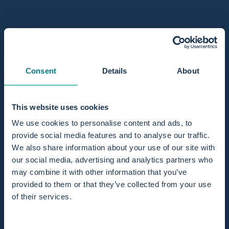
Auf Lager, versandfertig
Anzahl
In den Warenkorb
Consent
Details
About
Ausverkauft - Benachrichtigen Sie mich, wenn es verfügbar
ist
This website uses cookies
Aktie
We use cookies to personalise content and ads, to
provide social media features and to analyse our traffic.
Passt gut zu
We also share information about your use of our site with
our social media, advertising and analytics partners who
may combine it with other information that you’ve
provided to them or that they’ve collected from your use
of their services.
Auf Lager! Versand innerhalb eines Werktages.