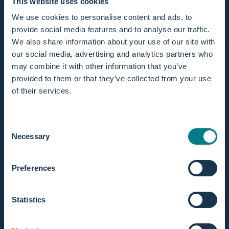
This website uses cookies
Ausverkauft - Benachrichtigen Sie mich, wenn es verfügbar
We use cookies to personalise content and ads, to
ist
provide social media features and to analyse our traffic.
We also share information about your use of our site with
Aktie
our social media, advertising and analytics partners who
may combine it with other information that you’ve
provided to them or that they’ve collected from your use
Passt gut zu
of their services.
Consent
Necessary
Selection
Auf Lager! Versand innerhalb eines Werktages.
Preferences
Verlängertes Rückgaberecht innerhalb von 365 Tagen.
Statistics