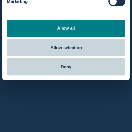
Marketing
Beschreibung
Allow all
Reparaturset für den Birth Pool in a Box Pro und den
Personal Geburtspool.
Dieses Set ist hilfreich, falls es unerwartet zu einer kleinen
Allow selection
Undichtigkeit oder Beschädigung kommt.
Enthält:
Deny
Ersatzventile für die äußeren Luftkammern
Ersatzventil für den Sockel/Sitz
Klebe- und Flickset
Ein hilfreiches Backup, das Sie immer zur Hand haben
sollten – nur für den Fall.
Material
Versand und Rückgabe
Was ist enthalten