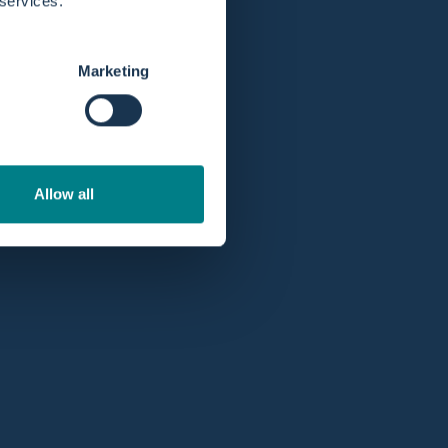
 services.
Marketing
Allow all
Dit gebied wordt gebruikt om de details van uw product te
beschrijven. Vertel klanten over de look, feel en stijl van