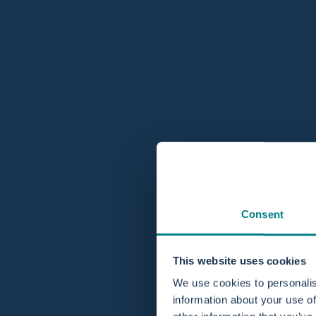
BESCHIKBAAR IN
Naast de functionaliteiten, kun je ook kiezen voor een kleur 
Consent
koopbaden zijn beschikbaar in de originele kleur ‘Sky Blue’
het assortiment ‘White’. Benieuwd naar de opties? Bekijk de
webshop.
This website uses cookies
We use cookies to personalis
information about your use of
Bekijk de bevalbaden