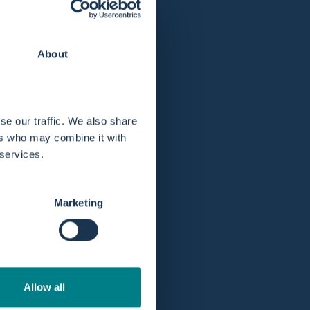
About
Op voorraad! Verzending binnen 1 werkdag.
Verlengde retourtermijn van 365 dagen.
se our traffic. We also share
ers who may combine it with
 services.
Marketing
Allow all