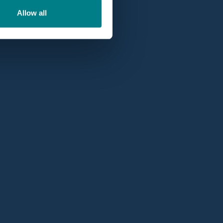
Allow all
Professioneel account
eoordeling van
5
Profiteer als professional of ziekenhuis van