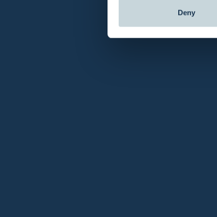
Deny
Beschrijving
Het uitschuifbare schepnet van Birthpools helpt je eenvoudig 
Houdt het water schoon tijdens de bevalling
Ideaal te gebruiken vóór het leegpompen van het bad
Uitschuifbare steel voor extra bereik
Alleen bedoeld
voor eenmalig gebruik
Een praktisch hulpmiddel voor een hygiënische en comforta
Materiaal
Verzending en retourneren
Wat is inbegrepen
Klantenservice
Snelle ve
Je kan via chat, e-mail of telefoon
contact
met
Besteld vóór 