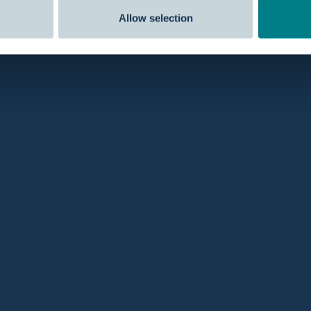
Allow selection
om vuil en restjes uit het bevalbad te verwijderen.
bele badbevalling.
rzending
Beoordelingen
20:00 uur, dezelfde dag
verzonden
Onze klanten geven ons een b