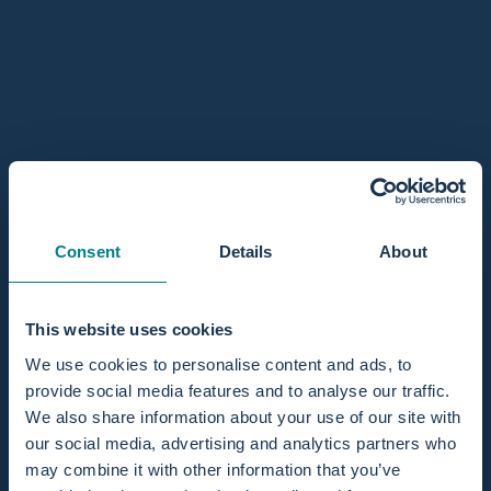
Erfahren Sie mehr über
Wassergeburtspakete
Informieren Sie sich über unsere verschiedenen
Wassergeburtssets. Alles, was Sie als Geburtshelfer/in für
eine Wassergeburt benötigen. Alles in einem Set.
ANBIETER:
ANBIETER:
BIRTH POOL IN A BOX
BIRTHPOOLS
Consent
Details
About
Karton mit 10 Birth Pool in a
Box mit 100 Anti-Rutsch-
Box Liner
Matten
Wassergeburtspakete
Create business account or
Create business account or
login to view price
login to view price
This website uses cookies
We use cookies to personalise content and ads, to
provide social media features and to analyse our traffic.
We also share information about your use of our site with
our social media, advertising and analytics partners who
may combine it with other information that you’ve