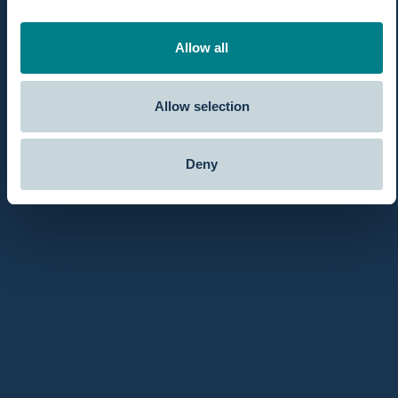
Allow all
Allow selection
Diesen Abschnitt können Sie nutzen, um die Details Ihres
Produkts zu beschreiben. Erzählen Sie den Kunden, wie Ihr
Produkt aussieht, sich anfühlt und designt ist. Fügen Sie
Deny
Einzelheiten zu Farbe, verwendeten Materialien, Größe und
Produktionsort hinzu.
In den Warenkorb
Alle Details anzeigen