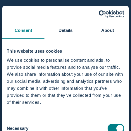
For professionals
Consent
Details
About
This website uses cookies
We use cookies to personalise content and ads, to
provide social media features and to analyse our traffic.
We also share information about your use of our site with
our social media, advertising and analytics partners who
may combine it with other information that you’ve
op Bevalbaden verhuren, zo pakt Zuiver Ver
provided to them or that they’ve collected from your use
27 juli 2026
0 opmerkingen
of their services.
Bevalbaden verhuren, zo pakt Zuiver Verloskundigen
het aan
Consent
Dat bevallen in bad verschillende voordelen heeft voor een
Necessary
Selection
zwangere vrouw én haar bevalproces hoef ik jou als