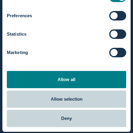
verloskundige waarschijnlijk niet te vertellen. Toch zien nog
veel collega’s een hoop beren op de weg voordat ze zelf
Preferences
bevalbaden gaan verhuren....
over Bevalbaden verhuren, zo pakt Zuiver Verloskundige
Lees meer
Statistics
For professionals
Marketing
Allow all
Allow selection
Deny