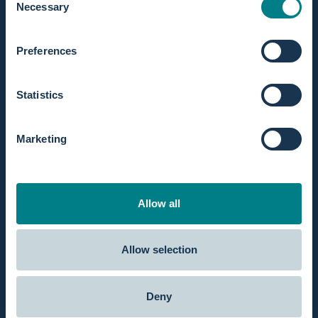
Necessary
Selection
Dass Gebären in der Wanne verschiedene Vorteile für die
schwangere Frau und ihren Geburtsprozess hat, muss ich dir
Preferences
als Hebamme wahrscheinlich nicht erzählen. Trotzdem
sehen viele Kolleginnen noch jede Menge Hürden, bevor sie
selbst Geburtswannen vermieten. Schade! Denn je
Statistics
niedrigschwelliger...
über Geburtswannen als Fachkraft vermieten, so geh
Weiterlesen
Marketing
For professionals
Allow all
Allow selection
Deny