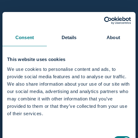
Alle anzeigen
For professionals
Consent
Details
About
This website uses cookies
We use cookies to personalise content and ads, to
provide social media features and to analyse our traffic.
We also share information about your use of our site with
our social media, advertising and analytics partners who
may combine it with other information that you’ve
provided to them or that they’ve collected from your use
of their services.
zu Geburtswannen als Fachkraft vermiete
27. Juli 2026
0 Kommentare
Geburtswannen als Fachkraft vermieten, so geht
Hebammenpraxis „Zuiver Hebammen" vor
Consent