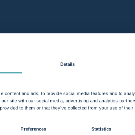
16. April 2018
h das warme Wasser
Mila ist eine richti
Details
beim Baden ein.
e content and ads, to provide social media features and to analy
 our site with our social media, advertising and analytics partn
 provided to them or that they’ve collected from your use of their
Preferences
Statistics
For professionals