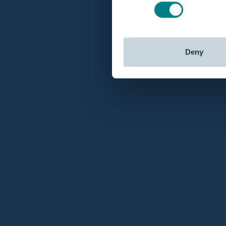
Deny
zu Geburtswannen als Fachkraft vermiete
27. Juli 2026
0 Kommentare
Geburtswannen als Fachkraft vermieten, so
geht Hebammenpraxis „Zuiver Hebammen"
vor
Dass Gebären in der Wanne verschiedene Vorteile für
die schwangere Frau und ihren Geburtsprozess hat,