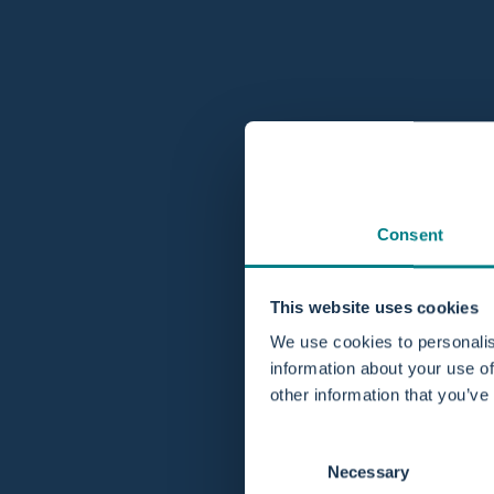
Share:
Auf Facebook teilen
Auf X teilen
Auf Pinterest pinnen
Per E-Mail teilen
20. November 2017
Die Heftigkeit der Wehen lässt durc
Consent
nach!
This website uses cookies
We use cookies to personalis
information about your use of
other information that you’ve
Consent
Necessary
Selection
For professionals