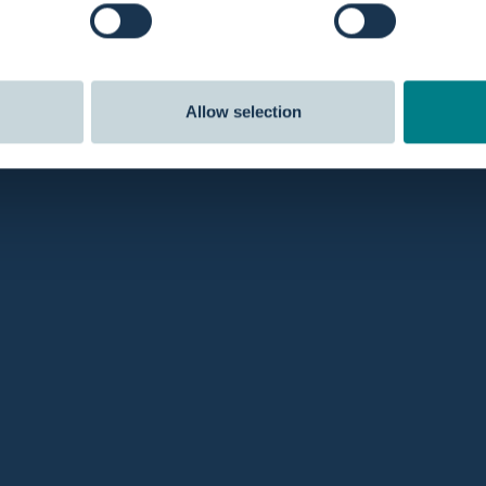
Allow selection
n, so geht Hebammenpraxis „Zuiver Hebammen" vor