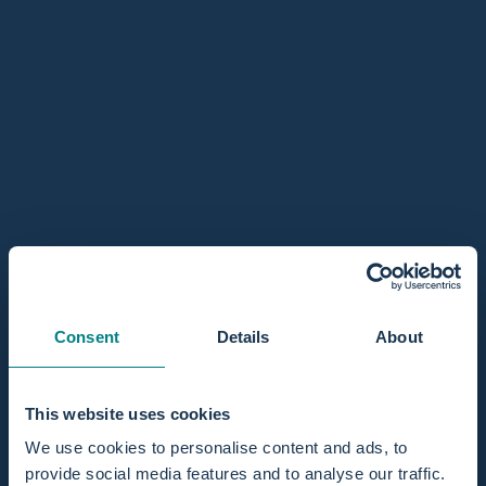
Befüllen mit Wasser
Füllen Sie den Pool mit warmem Wasser (36,5 °C bis
37,5 °C), bis mindestens die Markierung für den
Mindestfüllstand auf dem Liner erreicht ist. Kontrollieren Sie
die Temperatur erneut, wenn die Dilatation etwa 9 cm
erreicht – bei Bedarf kann über den Schlauch warmes
Wasser nachgefüllt werden.
Sicherer Einsatz während der
Wassergeburt
Ist der Geburtspool aufgebaut, können Ihre Klientinnen
sicher und komfortabel mit der Wassergeburt beginnen.
Achten Sie dabei auf folgende Punkte:
Consent
Details
About
Sicherer Ein- und Ausstieg
Unterstützen Sie Ihre Klientin beim Ein- und Aussteigen. Die
breiten Ränder des Pools bieten dabei zuverlässigen Halt.
This website uses cookies
We use cookies to personalise content and ads, to
Geburtspositionen im Wasser
provide social media features and to analyse our traffic.