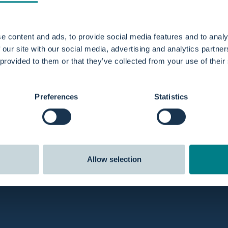
iveren Wehen führen – oft verkürzt sich dadurch die Dauer 
e content and ads, to provide social media features and to analy
 our site with our social media, advertising and analytics partn
 provided to them or that they’ve collected from your use of their
en, benötigen seltener eine PDA, einen Dammschnitt oder ei
Preferences
Statistics
reie Bewegung und Positionswechsel, was den physiologische
n Geburtserfahrungen und einer höheren Zufriedenheit Ihrer Pa
geburt im Krankenhaus
Einschränkungen und Anforderungen beachtet werden. So stell
Allow selection
heidungen treffen können.
– z. B. Infektionsrisiken, grünem Fruchtwasser oder Frühgebu
m Geburtspool während der Eröffnungsphase möglich, auch wen