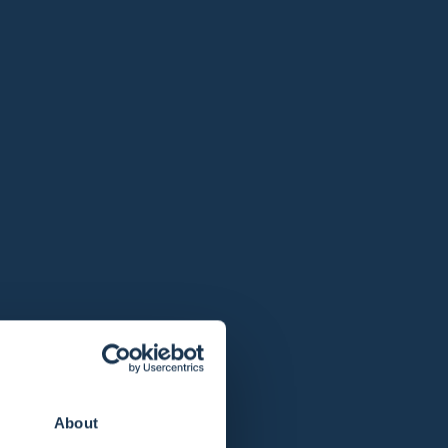
ung des warmen Wassers, der natürlichen
sches Fachpersonal die Option einer
ktvoller Geburtshilfe.
in der Regel zu einem verbesserten
uf unserer Seite über
Geburtswannen im
chtigsten Argumente für die Integration von
f an medikamentöser Schmerztherapie.
About