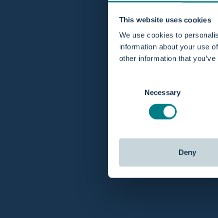
Effizientere Eröffnungsphase
This website uses cookies
Die Entspannung durch Wasser kann zu effekt
We use cookies to personalis
information about your use of
Weniger medizinische Interventionen
other information that you’ve
Studien zeigen: Frauen, die im Wasser gebär
Consent
Necessary
Selection
Bessere Mobilität und Geburtspositionen
Die Auftriebskraft des Wassers unterstützt f
Diese Vorteile tragen signifikant zu positive
Herausforderungen der Wasser
Trotz klarer Vorteile sollten auch mögliche 
Deny
Fachpersonal und Gebärende fundierte Entsc
Nicht bei allen Indikationen geeignet
Bei bestimmten medizinischen Komplikationen 
In vielen Fällen ist jedoch der Aufenthalt i