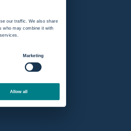
der Eröffnungsphase.
se our traffic. We also share
ers who may combine it with
 services.
ne Vakuumextraktion.
Marketing
n Geburtsverlauf fördert.
tientinnen bei.
en Sie sicher, dass medizinisches
Allow all
rten – ist die Wassergeburt kontraindiziert.
n die Geburt außerhalb des Wassers erfolgt.